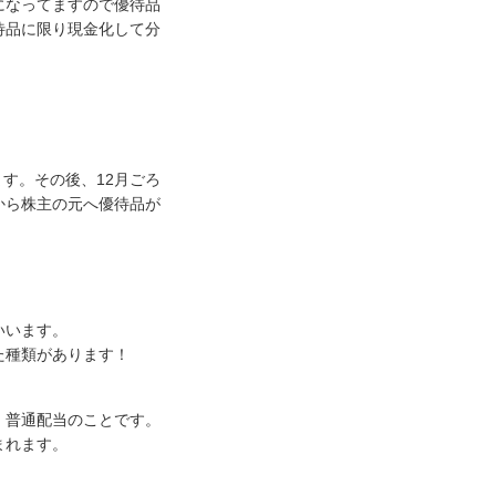
になってますので優待品
待品に限り現金化して分
ます。その後、12月ごろ
から株主の元へ優待品が
いいます。
た種類があります！
、普通配当のことです。
まれます。