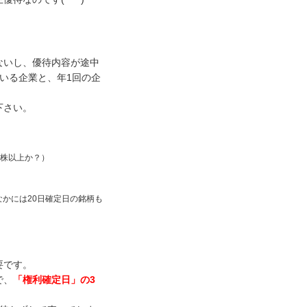
ないし、優待内容が途中
いる企業と、年1回の企
下さい。
0株以上か？）
なかには20日確定日の銘柄も
要です。
で、
「権利確定日」の3