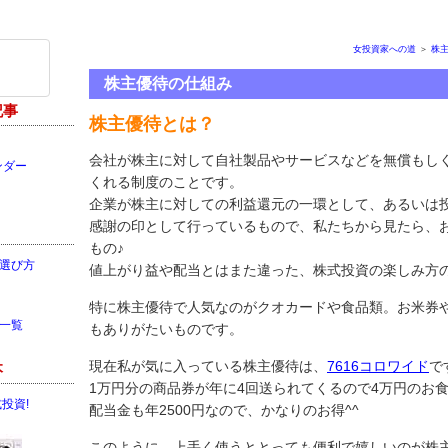
女投資家への道
＞
株
株主優待の仕組み
記事
株主優待とは？
会社が株主に対して自社製品やサービスなどを無償もし
ンダー
くれる制度のことです。
企業が株主に対しての利益還元の一環として、あるいは
感謝の印として行っているもので、私たちから見たら、
もの♪
選び方
値上がり益や配当とはまた違った、株式投資の楽しみ方
特に株主優待で人気なのがクオカードや食品類。お米券
一覧
もありがたいものです。
現在私が気に入っている株主優待は、
7616コロワイド
で
本
1万円分の商品券が年に4回送られてくるので4万円のお
投資!
配当金も年2500円なので、かなりのお得^^
このように、上手く使うととっても便利で嬉しいのが株主優待