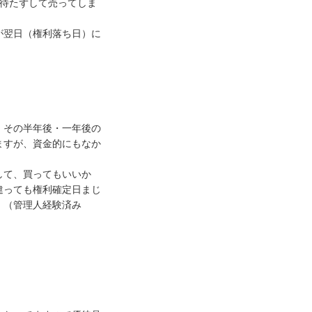
を待たずして売ってしま
が翌日（権利落ち日）に
、その半年後・一年後の
ますが、資金的にもなか
して、買ってもいいか
違っても権利確定日まじ
。（管理人経験済み