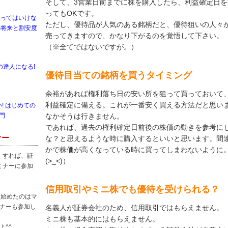
そして、3営業日前までに株を購入したら、利益確定日
ってもOKです。
買ってはいけな
ただし、優待品が人気のある銘柄だと、優待狙いの人々
の将来と割安度
売ってきますので、かなり下がるのを覚悟して下さい。
（※全てではないですが。）
の達人になる!
優待目当ての銘柄を買うタイミング
余裕があれば権利落ち日の安い所を狙って買っておいて
利益確定に備える。これが一番安く買える方法だと思い
! はじめての
門
なかそうは行きません。
であれば、過去の権利確定日前後の株価の動きを参考に
ナー
な？と思えるような時に購入するといいと思います。間
かで株価が高くなっている時に買ってしまわないように
）すれば、証
(>_<)）
ミナーに参加
信用取引やミニ株でも優待を受けられる？
を始めたのはマ
ナーも参加し
名義人が証券会社のため、信用取引ではもらえません。
ミニ株も基本的にはもらえません。
よ^^