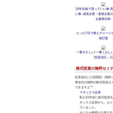
10年目線で買っていい株 
い株 -成長企業・衰退企業
を徹底分析-
たった7日で株とチャート
改訂版
一番やさしい! 一番くわしい
「投資信託」入
株式投資の無料セミ
証券会社に口座開設（無料
券会社の無料の株式投資セ
できますよ^^
マネックス証券
私が10年前に株式投資
ネックス証券から。セミ
ていました。
セミナー検索も出来ます