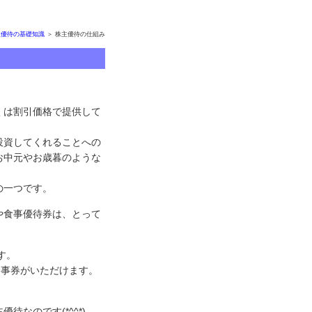
主優待の基礎知識
＞ 株主優待の仕組み
くは割引価格で提供して
投資してくれることへの
お中元やお歳暮のような
の一つです。
や食事優待券は、とって
す。
食事券がいただけます。
なのです(*^^*)