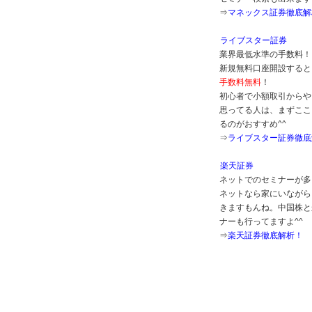
⇒
マネックス証券徹底解
ライブスター証券
業界最低水準の手数料！
新規無料口座開設すると
手数料無料
！
初心者で小額取引からや
思ってる人は、まずここ
るのがおすすめ^^
⇒
ライブスター証券徹底
楽天証券
ネットでのセミナーが多
ネットなら家にいながら
きますもんね。中国株と
ナーも行ってますよ^^
⇒
楽天証券徹底解析！