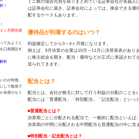
ミニ株の場合売買を取りまとめている証券会社が名義人
析！
は証券会社に届き、証券会社によっては、換金できる優
配するケースもあります。
！
２ヶ月間売買
優待品が到着するのはいつ？
ってみようと
利益確定してから3～4ヶ月後になります。
を口座開設す
例えば、9月決算の企業は10月～11月に決算発表があり
に株主総会を開き、配当・優待などが正式に承認されて
解析
送られてきます。
いのが特徴。
配当とは？
にして勉強で
配当とは、会社が株主に対して行う利益の分配のことを
か為替のセミ
配当には「普通配当」「特別配当」「記念配当」といっ
■普通配当とは？
決算期ごとに分配される配当で、一般的に配当といえば
決算期の中間に分配される中間配当も普通配当の中に含
■特別配当・記念配当とは？