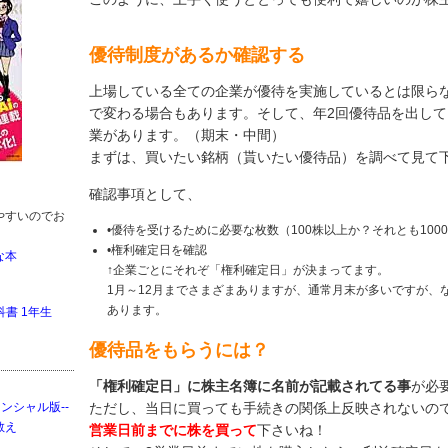
優待制度があるか確認する
上場している全ての企業が優待を実施しているとは限ら
で変わる場合もあります。そして、年2回優待品を出して
業があります。（期末・中間）
まずは、買いたい銘柄（貰いたい優待品）を調べて見て
確認事項として、
やすいのでお
•優待を受けるために必要な枚数（100株以上か？それとも100
•権利確定日を確認
な本
↑企業ごとにそれぞ「権利確定日」が決まってます。
1月～12月までさまざまありますが、通常月末が多いですが、
あります。
書 1年生
優待品をもらうには？
「権利確定日」に株主名簿に名前が記載されてる事
が必
ンシャル版--
ただし、当日に買っても手続きの関係上反映されないの
教え
営業日前までに株を買って
下さいね！